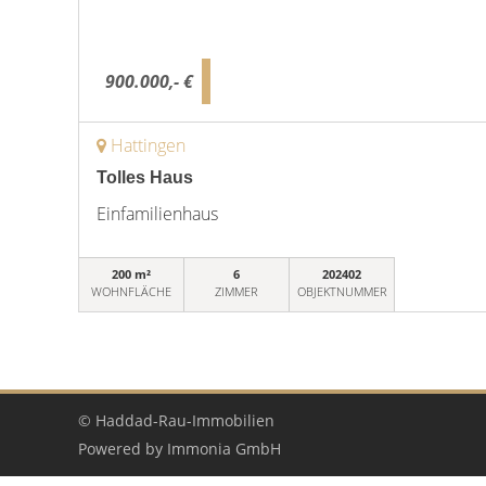
900.000,- €
Hattingen
Tolles Haus
Einfamilienhaus
200 m²
6
202402
WOHNFLÄCHE
ZIMMER
OBJEKTNUMMER
© Haddad-Rau-Immobilien
Powered by
Immonia GmbH